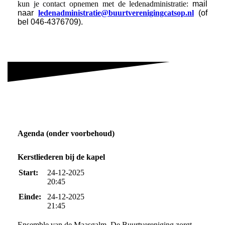
kun je contact opnemen met de ledenadministratie:
mail
naar
ledenadministratie@buurtverenigingcatsop.nl
(of
bel 046-4376709).
Agenda (onder voorbehoud)
Kerstliederen bij de kapel
Start:
24-12-2025
20:45
Einde:
24-12-2025
21:45
Ensemble van de Maasgalm. De Buurtvereniging zorgt